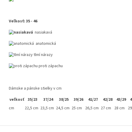
Veľkosť: 35 - 46
nasiakavá
anatomická
tlmí nárazy
proti zápachu
Dámske a pánske stielky v cm
veľkosť
35/23
37/24
38/25
39/26
41/27
42/28
43/29
4
cm
22,5 cm
23,5 cm
24,5 cm
25 cm
26,5 cm
27 cm
28 cm
29
Z