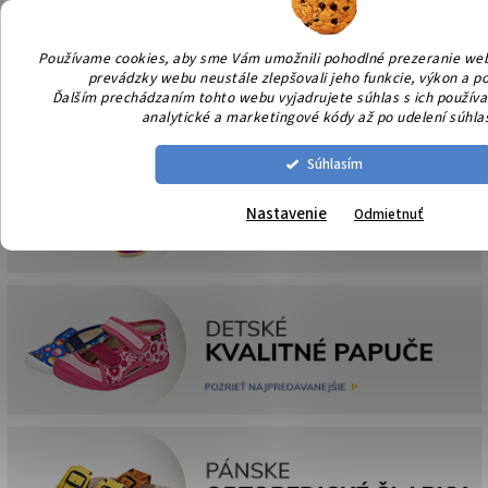
Prejsť
NÁK
na
KOŠÍ
obsah
Používame cookies, aby sme Vám umožnili pohodlné prezeranie we
prevádzky webu neustále zlepšovali jeho funkcie, výkon a po
Ďalším prechádzaním tohto webu vyjadrujete súhlas s ich používan
analytické a marketingové kódy až po udelení súhla
Súhlasím
Nastavenie
Odmietnuť