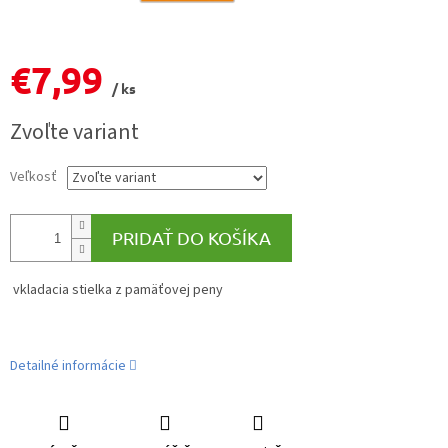
€7,99
/ ks
Jednotková
Zvoľte variant
cena:
Veľkosť
PRIDAŤ DO KOŠÍKA
vkladacia stielka z pamäťovej peny
Detailné informácie