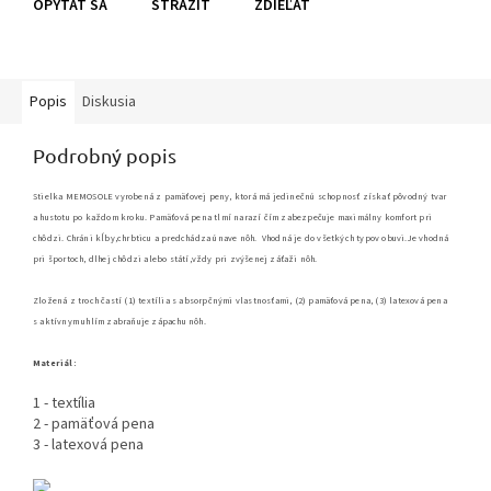
OPÝTAŤ SA
STRÁŽIŤ
ZDIEĽAŤ
Popis
Diskusia
Podrobný popis
Stielka MEMOSOLE vyrobená z pamäťovej peny, ktorá má jedinečnú schopnosť získať pôvodný tvar
a hustotu po každom kroku. Pamäťová pena tlmí narazí čím zabezpečuje maximálny komfort pri
chôdzi. Chráni kĺby,chrbticu a predchádza únave nôh. Vhodná je do všetkých typov obuvi.Je vhodná
pri športoch, dlhej chôdzi alebo státí,vždy pri zvýšenej záťaži nôh.
Zložená z troch častí (1) textília s absorpčnými vlastnosťami, (2) pamäťová pena, (3) latexová pena
s aktívnym uhlím zabraňuje zápachu nôh.
Materiál:
1 - textília
2 - pamäťová pena
3 - latexová pena