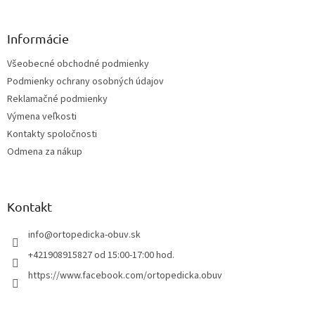
á
p
ä
Informácie
t
Všeobecné obchodné podmienky
i
Podmienky ochrany osobných údajov
e
Reklamačné podmienky
Výmena veľkosti
Kontakty spoločnosti
Odmena za nákup
Kontakt
info
@
ortopedicka-obuv.sk
+421908915827 od 15:00-17:00 hod.
https://www.facebook.com/ortopedicka.obuv