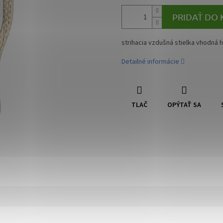
PRIDAŤ DO 
strihacia vzdušná stielka vhodná 
Detailné informácie
TLAČ
OPÝTAŤ SA