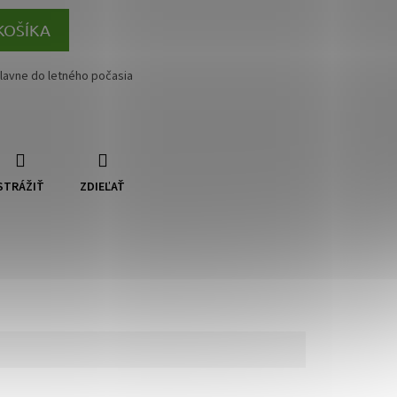
KOŠÍKA
hlavne do letného počasia
STRÁŽIŤ
ZDIEĽAŤ