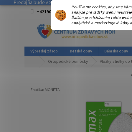
Predajňa bude v SOBOTU 08.08.2026 ZATVORENÁ! . Ďakuj
Prejsť
Používame cookies, aby sme Vám 
na
+421908915827 od 15:00-17:00 hod.
info@
analýze prevádzky webu neustále z
obsah
Ďalším prechádzaním tohto webu v
analytické a marketingové kódy a
Výpredaj zásob
Detská obuv
Dámska obuv
Domov
Ortopedické pomôcky
Vložky,stielky do
Značka:
MONETA