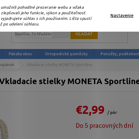
eme, že nás podporujete platbou v HOTOVOSTI ! V sobotu 15.
umožnili pohodlné prezeranie webu a vďaka
ortopedicka-obuv.sk
lepšovali jeho funkcie, výkon a použiteľnosť.
Nastavenie
yjadrujete súhlas s ich používaním. Lišta spustí
ž po udelení súhlasu.
HĽADAŤ
Pánska obuv
Ortopedické pomôcky
Ponožky, podkolien
 topánok
Vkladacie stielky MONETA Sportline
Vkladacie stielky MONETA Sportlin
€2,99
/ pár
Jednotková
Do 5 pracovných dní
cena: