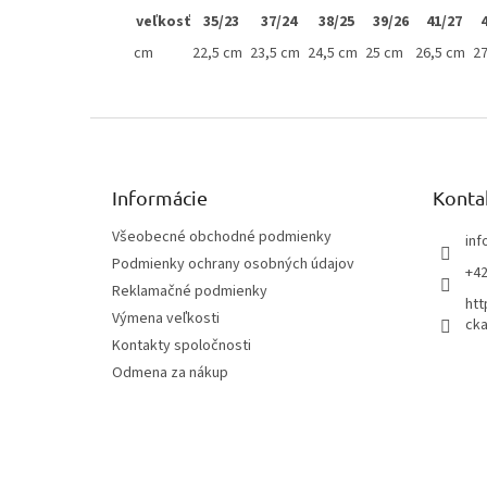
veľkosť
35/23
37/24
38/25
39/26
41/27
cm
22,5 cm
23,5 cm
24,5 cm
25 cm
26,5 cm
2
Z
á
p
ä
Informácie
Konta
t
Všeobecné obchodné podmienky
inf
i
Podmienky ochrany osobných údajov
e
+42
Reklamačné podmienky
htt
Výmena veľkosti
cka
Kontakty spoločnosti
Odmena za nákup