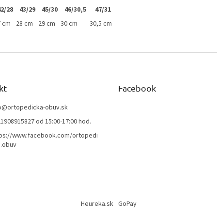
42/28
43/29
45/30
46/30,5
47/31
7 cm
28 cm
29 cm
30 cm
30,5 cm
kt
Facebook
o
@
ortopedicka-obuv.sk
1908915827 od 15:00-17:00 hod.
ps://www.facebook.com/ortopedi
.obuv
Heureka.sk
GoPay