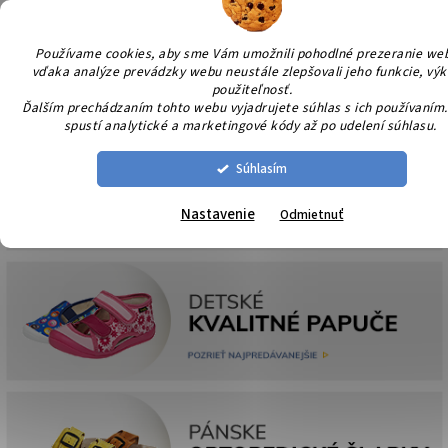
Prejsť
NÁK
na
KOŠÍ
obsah
Používame cookies, aby sme Vám umožnili pohodlné prezeranie we
vďaka analýze prevádzky webu neustále zlepšovali jeho funkcie, výk
použiteľnosť.
Ďalším prechádzaním tohto webu vyjadrujete súhlas s ich používaním.
spustí analytické a marketingové kódy až po udelení súhlasu.
Súhlasím
Nastavenie
Odmietnuť