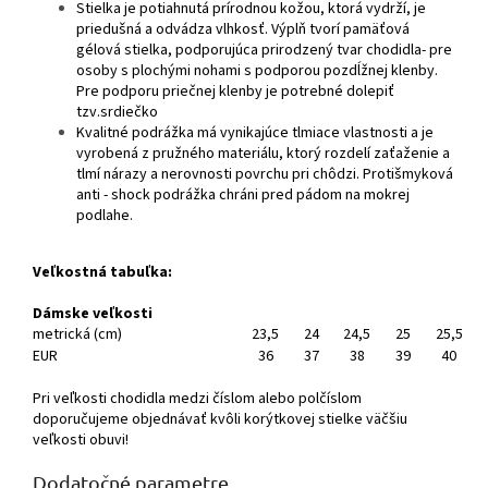
Stielka je potiahnutá prírodnou kožou, ktorá vydrží, je
priedušná a odvádza vlhkosť. Výplň tvorí pamäťová
gélová stielka, podporujúca prirodzený tvar chodidla- pre
osoby s plochými nohami s podporou pozdĺžnej klenby.
Pre podporu priečnej klenby je potrebné dolepiť
tzv.srdiečko
Kvalitné podrážka má vynikajúce tlmiace vlastnosti a je
vyrobená z pružného materiálu, ktorý rozdelí zaťaženie a
tlmí nárazy a nerovnosti povrchu pri chôdzi. Protišmyková
anti - shock podrážka chráni pred pádom na mokrej
podlahe.
Veľkostná tabuľka:
Dámske veľkosti
metrická (cm)
23,5
24
24,5
25
25,5
EUR
36
37
38
39
40
Pri veľkosti chodidla medzi číslom alebo polčíslom
doporučujeme objednávať kvôli korýtkovej stielke väčšiu
veľkosti obuvi!
Dodatočné parametre