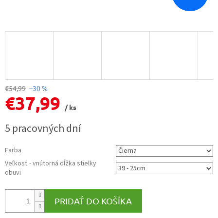
€54,99
–30 %
€37,99
/ ks
Jednotková
5 pracovných dní
cena:
Farba
Veľkosť - vnútorná dĺžka stielky
obuvi
PRIDAŤ DO KOŠÍKA