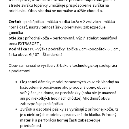
teľacej kože, ktorá sa veľmi dobre prispôsobuje. Všitá guma v
strede zvršku topánky umožňuje prispôsobenie zvršku na
priehlavku. Obuv vhodná ne normálne a užšie chodidlo.
Zvršok :
plná špička - mäkká hladká koža v 2 vrstvách - mäkká
horná časť, nastaviteľnosť šírky priehlavku zabezpečuje
gumička
Stielka :
prírodná koža – perforovaná, výplň stielky: pamäťová
pena EXTRASOFT ,
Podrážka :
PU - výška podrážky: špička 2 cm - podpätok 6,5 cm,
šírka obuvi: G / 07 – Štandardná
Obuv sa manuálne vyrába v Srbsku v technologickej spolupráci
s podiatrami
Elegantný dámsky model zdravotných vsuviek .Vhodný na
každodenné používanie ako pracovná obuv, obuv na
voľný čas, na doma, na prechádzky (noha nie je unavená
ani po niekoľkých hodinách chôdze). Vhodnosť obuvi
zabezpečuje plná špička.
Zvršok a ozdobné pásiky sa vyrábajú z prírodnej kože, tá
je u niektorých modelov spracovaná do hladka. Prírodný
materiál a perforácia hornej časti zabezpečuje
priedušnosť.