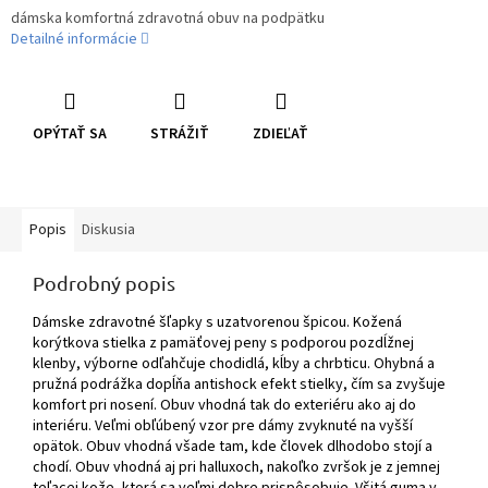
dámska komfortná zdravotná obuv na podpätku
Detailné informácie
OPÝTAŤ SA
STRÁŽIŤ
ZDIEĽAŤ
Popis
Diskusia
Podrobný popis
Dámske zdravotné šľapky s uzatvorenou špicou. Kožená
korýtkova stielka z pamäťovej peny s podporou pozdĺžnej
klenby, výborne odľahčuje chodidlá, kĺby a chrbticu. Ohybná a
pružná podrážka dopĺňa antishock efekt stielky, čím sa zvyšuje
komfort pri nosení. Obuv vhodná tak do exteriéru ako aj do
interiéru. Veľmi obľúbený vzor pre dámy zvyknuté na vyšší
opätok. Obuv vhodná všade tam, kde človek dlhodobo stojí a
chodí. Obuv vhodná aj pri halluxoch, nakoľko zvršok je z jemnej