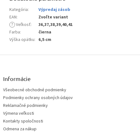
Kategória
:
Výpredaj zásob
EAN
:
Zvoľte variant
?
Veľkosť
:
36,37,38,39,40,41
Farba
:
čierna
Výška opätku
:
6,5 cm
Z
á
p
ä
Informácie
t
Všeobecné obchodné podmienky
i
Podmienky ochrany osobných údajov
e
Reklamačné podmienky
Výmena veľkosti
Kontakty spoločnosti
Odmena za nákup