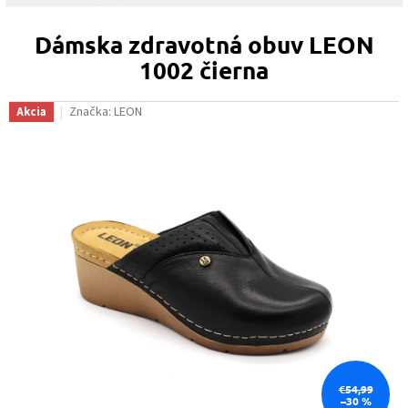
Dámska zdravotná obuv LEON
1002 čierna
Značka:
LEON
Akcia
€54,99
–30 %