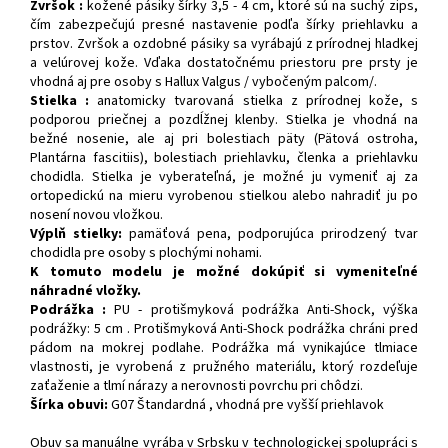
Zvršok :
kožené pásiky šírky 3,5 - 4 cm, ktoré sú na suchý zips,
čím zabezpečujú presné nastavenie podľa šírky priehlavku a
prstov. Zvršok a ozdobné pásiky sa vyrábajú z prírodnej hladkej
a velúrovej kože. Vďaka dostatočnému priestoru pre prsty je
vhodná aj pre osoby s Hallux Valgus / vybočeným palcom/.
Stielka :
anatomicky tvarovaná stielka z prírodnej kože, s
podporou priečnej a pozdĺžnej klenby. Stielka je vhodná na
bežné nosenie, ale aj pri bolestiach päty (Pätová ostroha,
Plantárna fascitiis), bolestiach priehlavku, členka a priehlavku
chodidla. Stielka je vyberateľná, je možné ju vymeniť aj za
ortopedickú na mieru vyrobenou stielkou alebo nahradiť ju po
nosení novou vložkou.
Výplň stielky:
pamäťová pena, podporujúca prirodzený tvar
chodidla pre osoby s plochými nohami.
K tomuto modelu je možné dokúpiť si vymeniteľné
náhradné vložky.
Podrážka :
PU - protišmyková podrážka Anti-Shock, výška
podrážky: 5 cm . Protišmyková Anti-Shock podrážka chráni pred
pádom na mokrej podlahe. Podrážka má vynikajúce tlmiace
vlastnosti, je vyrobená z pružného materiálu, ktorý rozdeľuje
zaťaženie a tlmí nárazy a nerovnosti povrchu pri chôdzi.
Šírka obuvi:
G07 Štandardná , vhodná pre vyšší priehlavok
Obuv sa manuálne vyrába v Srbsku v technologickej spolupráci s