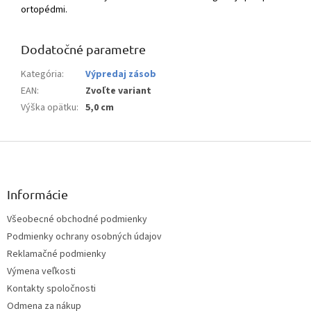
ortopédmi.
Dodatočné parametre
Kategória
:
Výpredaj zásob
EAN
:
Zvoľte variant
Výška opätku
:
5,0 cm
Z
á
p
ä
Informácie
t
Všeobecné obchodné podmienky
i
Podmienky ochrany osobných údajov
e
Reklamačné podmienky
Výmena veľkosti
Kontakty spoločnosti
Odmena za nákup