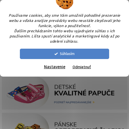
Prejsť
NÁK
na
KOŠÍ
obsah
Používame cookies, aby sme Vám umožnili pohodlné prezeranie
webu a vďaka analýze prevádzky webu neustále zlepšovali jeho
funkcie, výkon a použiteľnosť.
Ďalším prechádzaním tohto webu vyjadrujete súhlas s ich
používaním. Lišta spustí analytické a marketingové kódy až po
udelení súhlasu.
Súhlasím
Nastavenie
Odmietnuť