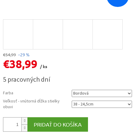
€54,99
–29 %
€38,99
/ ks
Jednotková
5 pracovných dní
cena:
Farba
Veľkosť - vnútorná dĺžka stielky
obuvi
PRIDAŤ DO KOŠÍKA