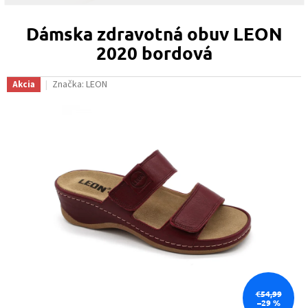
Dámska zdravotná obuv LEON
2020 bordová
Značka:
LEON
Akcia
€54,99
–29 %