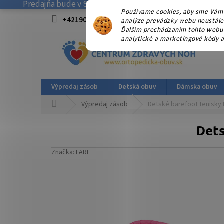
Predajňa bude v SOBOTU 08.08.2026 ZATVORENÁ! . Ďakuj
Prejsť
Používame cookies, aby sme Vám 
na
+421908915827 od 15:00-17:00 hod.
info@
analýze prevádzky webu neustále z
obsah
Ďalším prechádzaním tohto webu v
analytické a marketingové kódy a
Výpredaj zásob
Detská obuv
Dámska obuv
Domov
Výpredaj zásob
Detské barefoot tenisky
Dets
Značka:
FARE