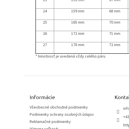
23
152 mm
67 mm
24
159 mm
68 mm
25
165 mm
70 mm
26
172 mm
71 mm
27
178 mm
72 mm
* hmotnosť je uvedená vždy celého páru
Z
á
p
ä
Informácie
Konta
t
Všeobecné obchodné podmienky
inf
i
Podmienky ochrany osobných údajov
e
+42
Reklamačné podmienky
htt