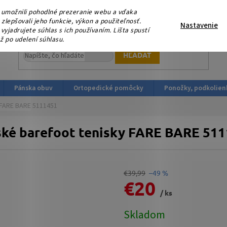
eme, že nás podporujete platbou v HOTOVOSTI ! V sobotu 15.
umožnili pohodlné prezeranie webu a vďaka
ortopedicka-obuv.sk
lepšovali jeho funkcie, výkon a použiteľnosť.
Nastavenie
yjadrujete súhlas s ich používaním. Lišta spustí
ž po udelení súhlasu.
HĽADAŤ
Pánska obuv
Ortopedické pomôcky
Ponožky, podkolien
 FARE BARE 5111451
ké barefoot tenisky FARE BARE 51
€39,99
–49 %
€20
/ ks
Jednotková
Skladom
cena: