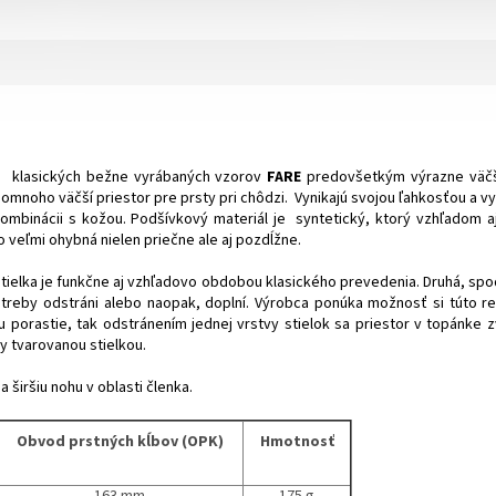
d klasických bežne vyrábaných vzorov
FARE
predovšetkým výrazne väčš
 omnoho väčší priestor pre prsty pri chôdzi. Vynikajú svojou ľahkosťou a vy
kombinácii s kožou. Podšívkový materiál je syntetický, ktorý vzhľadom 
to veľmi ohybná nielen priečne ale aj pozdĺžne.
stielka je funkčne aj vzhľadovo obdobou klasického prevedenia. Druhá, sp
potreby odstráni alebo naopak, doplní. Výrobca ponúka možnosť si túto 
hu porastie, tak odstránením jednej vrstvy stielok sa priestor v topánke 
ky tvarovanou stielkou.
 širšiu nohu v oblasti členka.
Obvod prstných kĺbov (OPK)
Hmotnosť