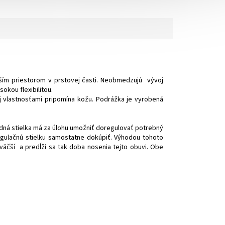
ím priestorom v prstovej časti. Neobmedzujú vývoj
sokou flexibilitou.
aj vlastnosťami pripomína kožu. Podrážka je vyrobená
odná stielka má za úlohu umožniť doregulovať potrebný
regulačnú stielku samostatne dokúpiť. Výhodou tohoto
zväčší a predĺži sa tak doba nosenia tejto obuvi. Obe