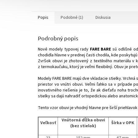
Popis
Podobné (1)
Diskusia
Podrobný popis
Nové modely typovej rady
FARE BARE
sú odlišné o
chodidla hlavne v prednej časti chodila, kde poskytujú
Zvršok obuvi je zhotovený z textilného materiálu v 
z termokaučuku, ktorý je veľmi flexibilný. Obuv je pre
Modely FARE BARE majú dve vkladacie stielky. Vrchná 
priestor vo vnútri obuvi. Veľmi ľahko sa v prípade 
inovativného riešenia je to, že ak dieťaťu noha troc
stielky sa dajú nahradiť ortopedickou alebo anatomic
Tento vzor obuvi je vhodný hlavne pre širší priehlavok a
Vnútorná dĺžka obuvi
Veľkosť
Šírka v OPK
(bez stielok)