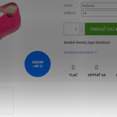
Farba
Veľkosť
PRIDAŤ DO 
detské tenisky typu barefoot
Detailné informácie
€39,99
–49 %
TLAČ
OPÝTAŤ SA