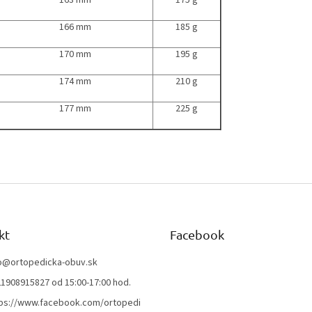
163 mm
175 g
166 mm
185 g
170 mm
195 g
174 mm
210 g
177 mm
225 g
kt
Facebook
o
@
ortopedicka-obuv.sk
1908915827 od 15:00-17:00 hod.
ps://www.facebook.com/ortopedi