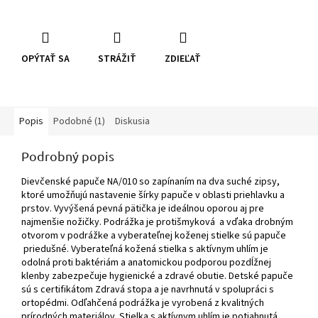
OPÝTAŤ SA
STRÁŽIŤ
ZDIEĽAŤ
Popis
Podobné (1)
Diskusia
Podrobný popis
Dievčenské papuče NA/010 so zapínaním na dva suché zipsy,
ktoré umožňujú nastavenie šírky papuče v oblasti priehlavku a
prstov. Vyvýšená pevná pätička je ideálnou oporou aj pre
najmenšie nožičky. Podrážka je protišmyková a vďaka drobným
otvorom v podrážke a vyberateľnej koženej stielke sú papuče
priedušné. Vyberateľná kožená stielka s aktívnym uhlím je
odolná proti baktériám a anatomickou podporou pozdĺžnej
klenby zabezpečuje hygienické a zdravé obutie. Detské papuče
sú s certifikátom Zdravá stopa a je navrhnutá v spolupráci s
ortopédmi. Odľahčená podrážka je vyrobená z kvalitných
prírodných materiálov. Stielka s aktívnym uhlím je potiahnutá