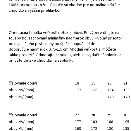
100% prírodnou kožou. Papuče sú vhodné pre normálne a širšie
chodidlo s vyšším priehlavkom.
Orientačná tabuľka veľkostí detskej obuvi. Pri výbere dbajte na
to, aby bol zachovaný minimálny nadmerok obuvi - voľný priestor
od najdlhšieho prsta nohy po špičku papuče. U detí sa
doporučuje nadmerok 0,75-1,5 cm. Vhodnú veľkosť si môžete
ľahko preveriť. Odmerajte chodidlo, alebo si vytlačte šablonku a
priložte detské chodidlá na šablónku.
číslovanie obuvi
18
19
20
21
obuv NA/ (mm)
123
128
134
138
obuv MI/ (mm)
120
129
číslovanie obuvi
27
28
29
30
obuv NA/ (mm)
177
183
188
195
obuv MI/ (mm)
169
172
180
185