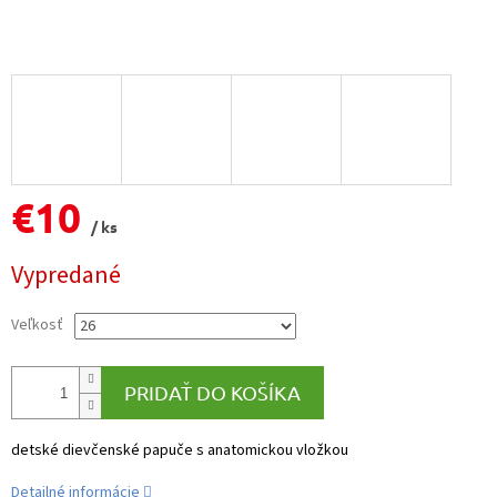
€10
/ ks
Jednotková
Vypredané
cena:
Veľkosť
PRIDAŤ DO KOŠÍKA
detské dievčenské papuče s anatomickou vložkou
Detailné informácie