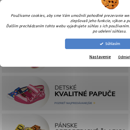
Prejsť
NÁK
na
KOŠÍ
obsah
Používame cookies, aby sme Vám umožnili pohodlné prezeranie we
zlepšovali jeho funkcie, výkon a p
Ďalším prechádzaním tohto webu vyjadrujete súhlas s ich používaním.
po udelení súhlasu.
Súhlasím
Nastavenie
Odmie