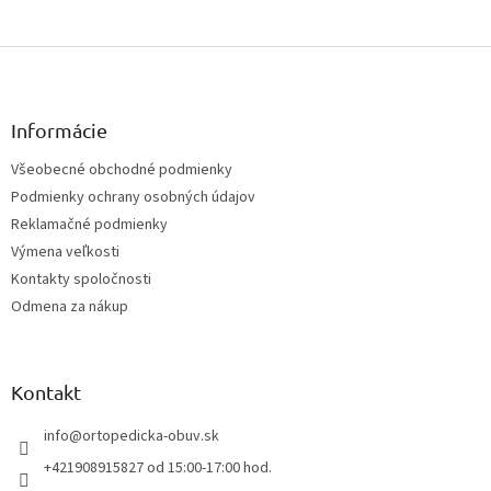
Z
á
p
ä
Informácie
t
Všeobecné obchodné podmienky
i
Podmienky ochrany osobných údajov
e
Reklamačné podmienky
Výmena veľkosti
Kontakty spoločnosti
Odmena za nákup
Kontakt
info
@
ortopedicka-obuv.sk
+421908915827 od 15:00-17:00 hod.