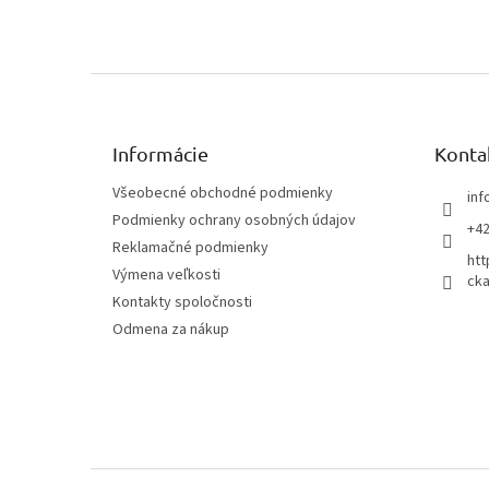
Z
á
p
ä
Informácie
Konta
t
Všeobecné obchodné podmienky
inf
i
Podmienky ochrany osobných údajov
e
+42
Reklamačné podmienky
htt
Výmena veľkosti
cka
Kontakty spoločnosti
Odmena za nákup