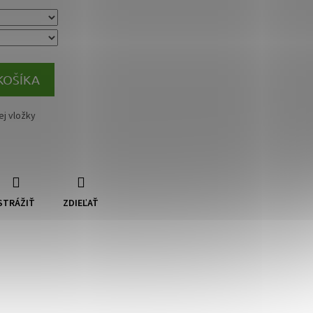
KOŠÍKA
j vložky
STRÁŽIŤ
ZDIEĽAŤ