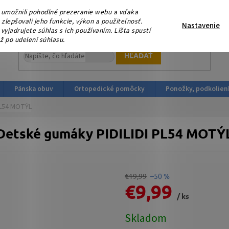
eme, že nás podporujete platbou v HOTOVOSTI ! V sobotu 15.
umožnili pohodlné prezeranie webu a vďaka
ortopedicka-obuv.sk
lepšovali jeho funkcie, výkon a použiteľnosť.
Nastavenie
yjadrujete súhlas s ich používaním. Lišta spustí
ž po udelení súhlasu.
HĽADAŤ
Pánska obuv
Ortopedické pomôcky
Ponožky, podkolien
PL54 MOTÝL
Detské gumáky PIDILIDI PL54 MOTÝ
€19,99
–50 %
€9,99
/ ks
Jednotková
Skladom
cena: