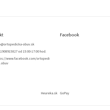
kt
Facebook
o
@
ortopedicka-obuv.sk
1908915827 od 15:00-17:00 hod.
ps://www.facebook.com/ortopedi
.obuv
Heureka.sk
GoPay