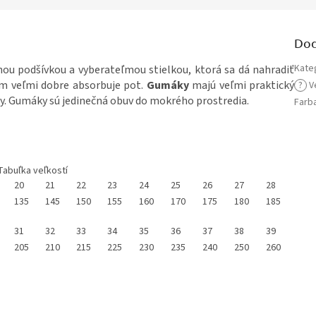
Dod
Kate
nou podšívkou a vyberateľmou stielkou, ktorá sa dá nahradiť
čím veľmi dobre absorbuje pot.
Gumáky
majú veľmi praktický
?
V
dy. Gumáky sú jedinečná obuv do mokrého prostredia.
Farb
Tabuľka veľkostí
20
21
22
23
24
25
26
27
28
135
145
150
155
160
170
175
180
185
31
32
33
34
35
36
37
38
39
205
210
215
225
230
235
240
250
260