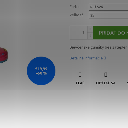
Farba
Veľkosť
PRIDAŤ DO 
Dievčenské gumáky bez zateplene
Detailné informácie
€19,99
–50 %
TLAČ
OPÝTAŤ SA