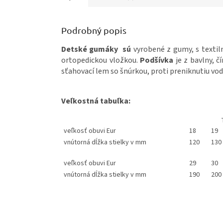
Podrobný popis
Detské gumáky sú
vyrobené z gumy, s textil
ortopedickou vložkou.
Podšívka
je z bavlny, 
sťahovací lem so šnúrkou, proti preniknutiu vo
Veľkostná tabuľka:
veľkosť obuvi Eur
18
19
vnútorná dĺžka stielky v mm
120
130
veľkosť obuvi Eur
29
30
vnútorná dĺžka stielky v mm
190
200