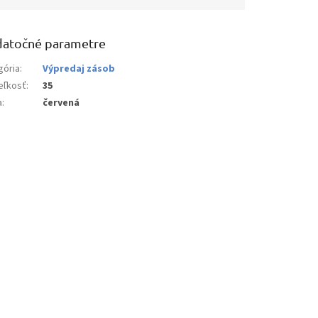
atočné parametre
gória
:
Výpredaj zásob
eľkosť
:
35
a
:
červená