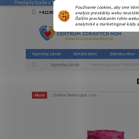
Predajňa bude v SOBOTU 08.08.2026 ZATVORENÁ! . Ďakuj
Prejsť
Používame cookies, aby sme Vám 
na
+421908915827 od 15:00-17:00 hod.
info@
analýze prevádzky webu neustále z
obsah
Ďalším prechádzaním tohto webu v
analytické a marketingové kódy a
Výpredaj zásob
Detská obuv
Dámska obuv
Domov
Výpredaj zásob
Detské gumáky PIDILIDI 
Značka:
Nelun spol. s r.o.
Akcia