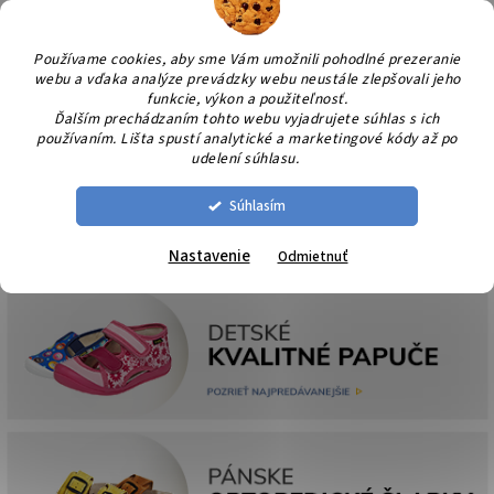
Prejsť
NÁK
na
KOŠÍ
obsah
Používame cookies, aby sme Vám umožnili pohodlné prezeranie
webu a vďaka analýze prevádzky webu neustále zlepšovali jeho
funkcie, výkon a použiteľnosť.
Ďalším prechádzaním tohto webu vyjadrujete súhlas s ich
používaním. Lišta spustí analytické a marketingové kódy až po
udelení súhlasu.
Súhlasím
Nastavenie
Odmietnuť