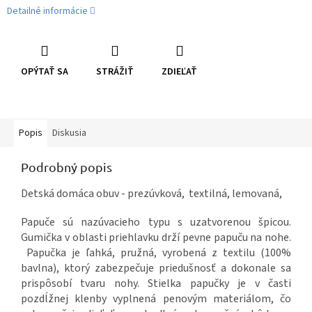
Detailné informácie
OPÝTAŤ SA
STRÁŽIŤ
ZDIEĽAŤ
Popis
Diskusia
Podrobný popis
Detská domáca obuv - prezúvková, textilná, lemovaná,
Papuče sú nazúvacieho typu s uzatvorenou špicou.
Gumička v oblasti priehlavku drží pevne papuču na nohe.
Papučka je ľahká, pružná, vyrobená z textilu (100%
bavlna), ktorý zabezpečuje priedušnosť a dokonale sa
prispôsobí tvaru nohy. Stielka papučky je v časti
pozdĺžnej klenby vyplnená penovým materiálom, čo