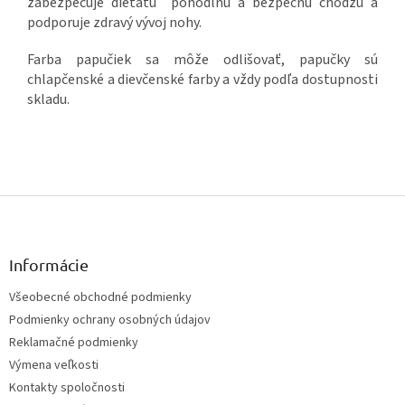
zabezpečuje dieťaťu pohodlnú a bezpečnú chôdzu a
podporuje zdravý vývoj nohy.
Farba papučiek sa môže odlišovať, papučky sú
chlapčenské a dievčenské farby a vždy podľa dostupnosti
skladu.
Z
á
p
ä
Informácie
t
Všeobecné obchodné podmienky
i
Podmienky ochrany osobných údajov
e
Reklamačné podmienky
Výmena veľkosti
Kontakty spoločnosti