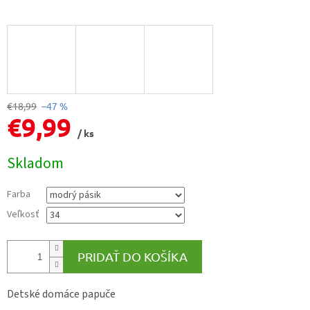
€18,99
–47 %
€9,99
/ ks
Jednotková
Skladom
cena:
Farba
Veľkosť
PRIDAŤ DO KOŠÍKA
Detské domáce papuče