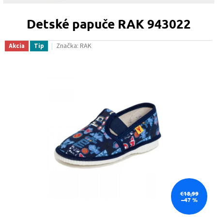
Detské papuče RAK 943022
Značka:
RAK
Akcia
Tip
€18,99
–47 %