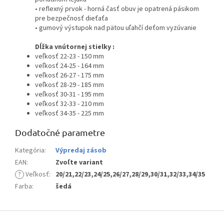
• reflexný prvok - horná časť obuv je opatrená pásikom
pre bezpečnosť dieťaťa
• gumový výstupok nad pätou uľahčí deťom vyzúvanie
Dĺžka vnútornej stielky :
veľkosť 22-23 - 150 mm
veľkosť 24-25 - 164 mm
veľkosť 26-27 - 175 mm
veľkosť 28-29 - 185 mm
veľkosť 30-31 - 195 mm
veľkosť 32-33 - 210 mm
veľkosť 34-35 - 225 mm
Dodatočné parametre
Kategória
:
Výpredaj zásob
EAN
:
Zvoľte variant
?
Veľkosť
:
20/21,22/23,24/25,26/27,28/29,30/31,32/33,34/35
Farba
:
šedá
Z