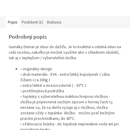
Popis
Podobné (1)
Diskusia
Podrobný popis
Gumáky Demar je obuv do dažďa. Je to kvalitná a odolná obuv na
celú sezónu, nakoľko je možné využitie ako v chladnom období,
tak aj v teplejšom / vyberateľná vložka.
• originálny design
• druh materiálu - EVA - extra ľahký kopolymér ( váha
čižiem cca.300g )
• extra ľahké a mrazuvzdorné ( - 30°C )
• protišmyková podrážka
• topánky s vyberateľnou mäkkou hrejivou vložkou -
vložka je pripevnená suchým zipsom v hornej časti t.j.
nestane sa, že sa dieťa vyzuje aj s vložkou, vložka
zostane vždy v topánke. Vložku možno prať bežnými
pracími prostriedkami, do 40°C.
• sťahovacia šnúrka - do topánok neprenikne voda ani pri
poriadnom lejaku