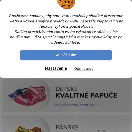
Prejsť
NÁK
na
KOŠÍ
obsah
Používame cookies, aby sme Vám umožnili pohodlné prezeranie
webu a vďaka analýze prevádzky webu neustále zlepšovali jeho
funkcie, výkon a použiteľnosť.
Ďalším prechádzaním tohto webu vyjadrujete súhlas s ich
používaním. Lišta spustí analytické a marketingové kódy až po
udelení súhlasu.
Súhlasím
Nastavenie
Odmietnuť