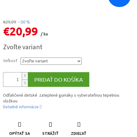
€29,99
–30 %
€20,99
/ ks
Jednotková
Zvoľte variant
cena:
Veľkosť
PRIDAŤ DO KOŠÍKA
Odľahčené detské zateplené gumáky s vyberateľnou tepelnou
vložkou
Detailné informácie
OPÝTAŤ SA
STRÁŽIŤ
ZDIEĽAŤ