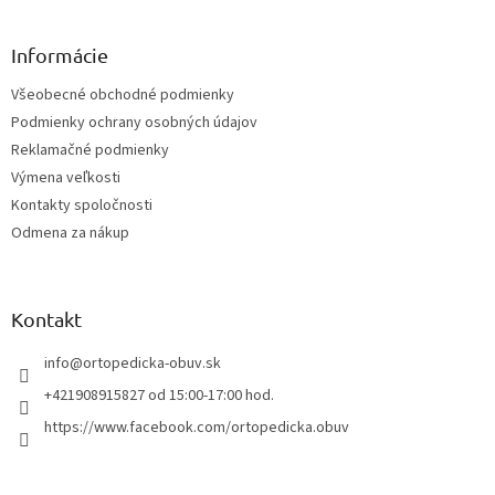
á
p
ä
Informácie
t
Všeobecné obchodné podmienky
i
Podmienky ochrany osobných údajov
e
Reklamačné podmienky
Výmena veľkosti
Kontakty spoločnosti
Odmena za nákup
Kontakt
info
@
ortopedicka-obuv.sk
+421908915827 od 15:00-17:00 hod.
https://www.facebook.com/ortopedicka.obuv