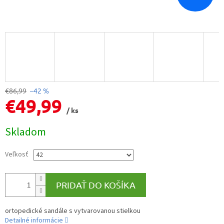
€86,99
–42 %
€49,99
/ ks
Jednotková
Skladom
cena:
Veľkosť
PRIDAŤ DO KOŠÍKA
ortopedické sandále s vytvarovanou stielkou
Detailné informácie