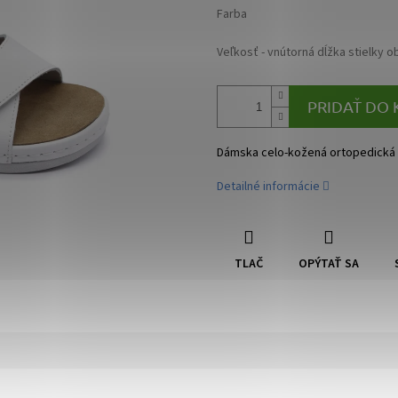
Farba
Veľkosť - vnútorná dĺžka stielky o
PRIDAŤ DO 
Dámska celo-kožená ortopedická 
Detailné informácie
TLAČ
OPÝTAŤ SA