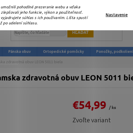
eme, že nás podporujete platbou v HOTOVOSTI ! V sobotu 15.
umožnili pohodlné prezeranie webu a vďaka
ortopedicka-obuv.sk
lepšovali jeho funkcie, výkon a použiteľnosť.
Nastavenie
yjadrujete súhlas s ich používaním. Lišta spustí
ž po udelení súhlasu.
HĽADAŤ
Pánska obuv
Ortopedické pomôcky
Ponožky, podkolien
ka zdravotná obuv LEON 5011 biela
mska zdravotná obuv LEON 5011 bi
€54,99
/ ks
Jednotková
Zvoľte variant
cena: