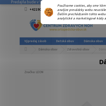
Predajňa bude v SOBOTU 08.08.2026 ZATVORENÁ! . Ďakuj
Prejsť
Používame cookies, aby sme Vám 
na
+421908915827 od 15:00-17:00 hod.
info@
analýze prevádzky webu neustále z
obsah
Ďalším prechádzaním tohto webu v
analytické a marketingové kódy a
Výpredaj zásob
Detská obuv
Dámska obuv
Domov
Dámska obuv
Zdravotná obuv
Dáms
Dá
Značka:
LEON