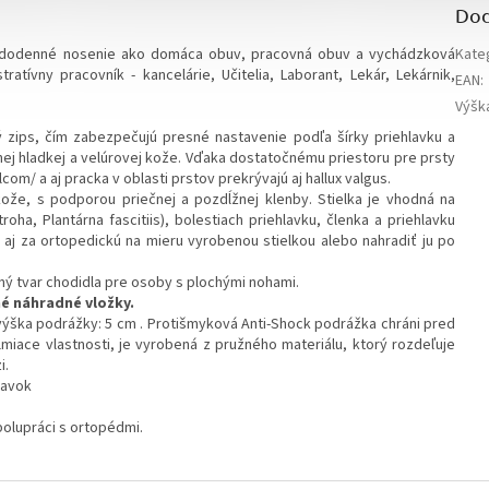
Dod
aždodenné nosenie ako domáca obuv, pracovná obuv a vychádzková
Kate
atívny pracovník - kancelárie, Učitelia, Laborant, Lekár, Lekárnik,
EAN
:
Výšk
ý zips, čím zabezpečujú presné nastavenie podľa šírky priehlavku a
nej hladkej a velúrovej kože. Vďaka dostatočnému priestoru pre prsty
om/ a aj pracka v oblasti prstov prekrývajú aj hallux valgus.
kože, s podporou priečnej a pozdĺžnej klenby. Stielka je vhodná na
roha, Plantárna fascitiis), bolestiach priehlavku, členka a priehlavku
ť aj za ortopedickú na mieru vyrobenou stielkou alebo nahradiť ju po
ý tvar chodidla pre osoby s plochými nohami.
é náhradné vložky.
výška podrážky: 5 cm . Protišmyková Anti-Shock podrážka chráni pred
iace vlastnosti, je vyrobená z pružného materiálu, ktorý rozdeľuje
i.
lavok
olupráci s ortopédmi.