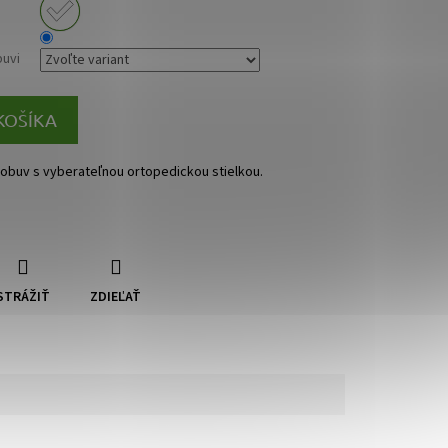
buvi
KOŠÍKA
obuv s vyberateľnou ortopedickou stielkou.
STRÁŽIŤ
ZDIEĽAŤ