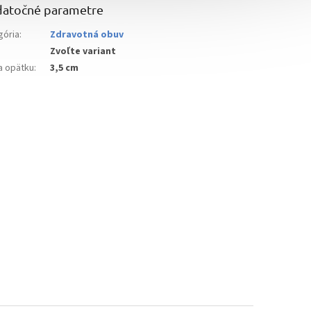
atočné parametre
gória
:
Zdravotná obuv
Zvoľte variant
a opätku
:
3,5 cm