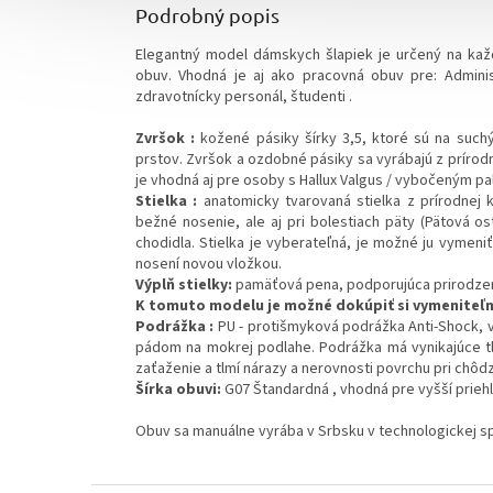
Podrobný popis
Elegantný model dámskych šlapiek je určený na k
obuv. Vhodná je aj ako pracovná obuv pre: Administr
zdravotnícky personál, študenti .
Zvršok :
kožené pásiky šírky 3,5, ktoré sú na such
prstov. Zvršok a ozdobné pásiky sa vyrábajú z prírod
je vhodná aj pre osoby s Hallux Valgus / vybočeným palc
Stielka :
anatomicky tvarovaná stielka z prírodnej 
bežné nosenie, ale aj pri bolestiach päty (Pätová ost
chodidla. Stielka je vyberateľná, je možné ju vymeni
nosení novou vložkou.
Výplň stielky:
pamäťová pena, podporujúca prirodzen
K tomuto modelu je možné dokúpiť si vymeniteľn
Podrážka :
PU - protišmyková podrážka Anti-Shock, 
pádom na mokrej podlahe. Podrážka má vynikajúce tlm
zaťaženie a tlmí nárazy a nerovnosti povrchu pri chôdz
Šírka obuvi:
G07 Štandardná , vhodná pre vyšší prieh
Obuv sa manuálne vyrába v Srbsku v technologickej sp