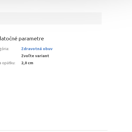
atočné parametre
gória
:
Zdravotná obuv
Zvoľte variant
a opätku
:
2,0 cm