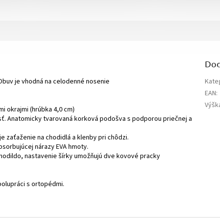
Dod
Obuv je vhodná na celodenné nosenie
Kate
EAN
:
Výšk
i okrajmi (hrúbka 4,0 cm)
sť. Anatomicky tvarovaná korková podošva s podporou priečnej a
e zaťaženie na chodidlá a klenby pri chôdzi.
absorbujúcej nárazy EVA hmoty.
hodildo, nastavenie šírky umožňujú dve kovové pracky
olupráci s ortopédmi.