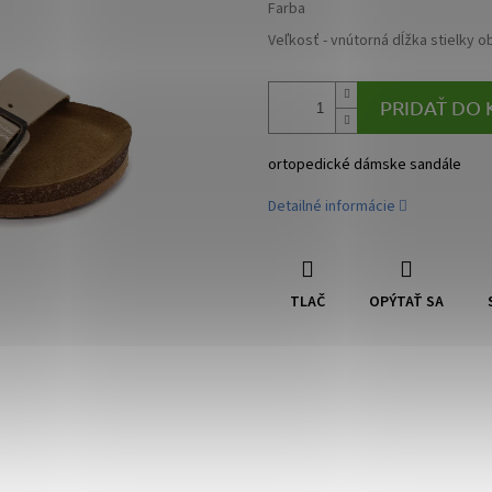
Farba
Veľkosť - vnútorná dĺžka stielky o
PRIDAŤ DO 
ortopedické dámske sandále
Detailné informácie
TLAČ
OPÝTAŤ SA