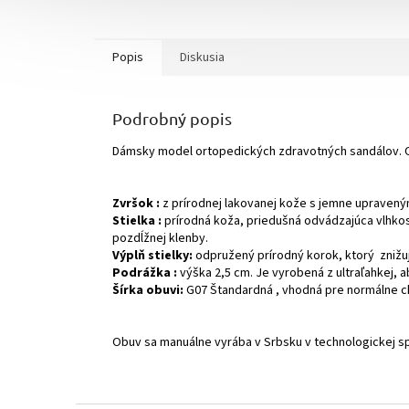
Popis
Diskusia
Podrobný popis
Dámsky model ortopedických zdravotných sandálov. 
Zvršok :
z prírodnej lakovanej kože s jemne upraveným
Stielka :
prírodná koža, priedušná odvádzajúca vlhko
pozdĺžnej klenby.
Výplň stielky:
odpružený prírodný korok, ktorý znižuj
Podrážka :
výška 2,5 cm. Je vyrobená z ultraľahkej, 
Šírka obuvi:
G07 Štandardná , vhodná pre normálne c
Obuv sa manuálne vyrába v Srbsku v technologickej sp