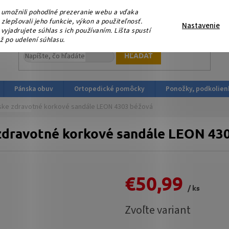
eme, že nás podporujete platbou v HOTOVOSTI ! V sobotu 15.
umožnili pohodlné prezeranie webu a vďaka
ortopedicka-obuv.sk
lepšovali jeho funkcie, výkon a použiteľnosť.
Nastavenie
yjadrujete súhlas s ich používaním. Lišta spustí
ž po udelení súhlasu.
HĽADAŤ
Pánska obuv
Ortopedické pomôcky
Ponožky, podkolien
ke zdravotné korkové sandále LEON 4303 béžová
dravotné korkové sandále LEON 43
€50,99
/ ks
Jednotková
Zvoľte variant
cena: