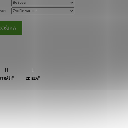
buvi
KOŠÍKA
STRÁŽIŤ
ZDIEĽAŤ