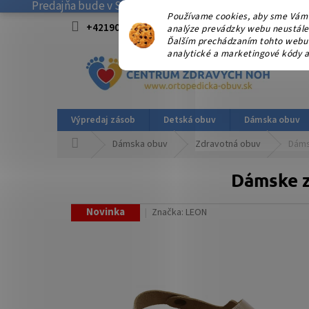
Predajňa bude v SOBOTU 08.08.2026 ZATVORENÁ! . Ďakuj
Prejsť
Používame cookies, aby sme Vám 
na
+421908915827 od 15:00-17:00 hod.
info@
analýze prevádzky webu neustále z
obsah
Ďalším prechádzaním tohto webu v
analytické a marketingové kódy a
Výpredaj zásob
Detská obuv
Dámska obuv
Domov
Dámska obuv
Zdravotná obuv
Dáms
Dámske z
Novinka
Značka:
LEON