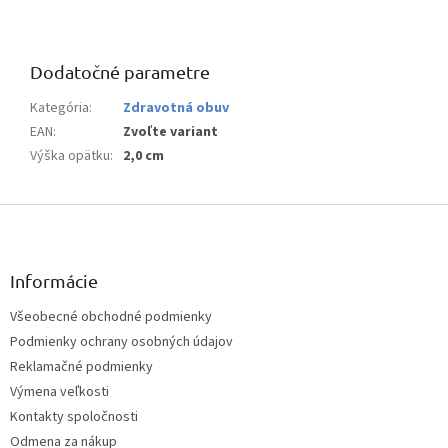
Dodatočné parametre
Kategória
:
Zdravotná obuv
EAN
:
Zvoľte variant
Výška opätku
:
2,0 cm
Z
á
p
ä
Informácie
t
Všeobecné obchodné podmienky
i
Podmienky ochrany osobných údajov
e
Reklamačné podmienky
Výmena veľkosti
Kontakty spoločnosti
Odmena za nákup