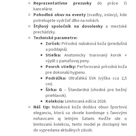
Reprezentatívne prezuvky
do práce či
kancelárie.
Pohodlná obuv na eventy
(svadby, oslavy), kde
potrebujete vydržať dlho na nohách.
Štýlový spoločník na dovolenky
a mestské
prechádzky.
Technické parametre:
Zvršok:
Prírodná nubuková koža (priedušná
a poddajná).
Stielka:
Anatomicky tvarovaný korok +
výplň z pamäťovej peny.
Povrch stielky:
Perforovaná prírodná koža
pre dokonalú hygienu.
Podrážka:
Ultraľahká EVA (výška cca 2,5
cm).
Šírka: G
– Štandardná (vhodná pre bežný
priehlavok).
Kolekcia:
Limitovaná edícia 2026.
Náš tip:
Nubuková koža dodáva obuvi športovú
eleganciu, ktorá sa skvele kombinuje s ľanovými
nohavicami aj letnými šatami. Keďže ide o
limitovanú kolekciu, tento model je dostupný len
do vypredania aktuálnych zásob.