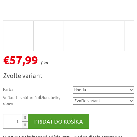
€57,99
/ ks
Jednotková
Zvoľte variant
cena:
Farba
Veľkosť - vnútorná dĺžka stielky
obuvi
PRIDAŤ DO KOŠÍKA