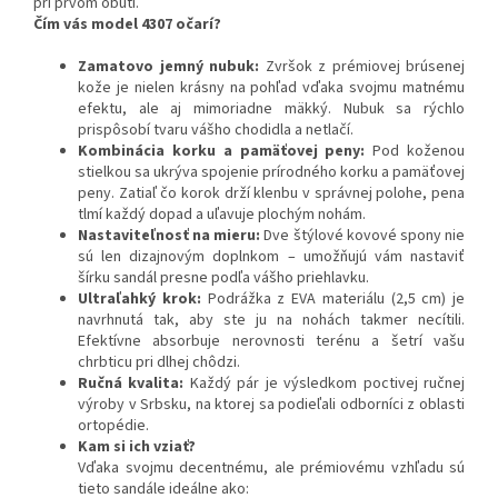
pri prvom obutí.
Čím vás model 4307 očarí?
Zamatovo jemný nubuk:
Zvršok z prémiovej brúsenej
kože je nielen krásny na pohľad vďaka svojmu matnému
efektu, ale aj mimoriadne mäkký. Nubuk sa rýchlo
prispôsobí tvaru vášho chodidla a netlačí.
Kombinácia korku a pamäťovej peny:
Pod koženou
stielkou sa ukrýva spojenie prírodného korku a pamäťovej
peny. Zatiaľ čo korok drží klenbu v správnej polohe, pena
tlmí každý dopad a uľavuje plochým nohám.
Nastaviteľnosť na mieru:
Dve štýlové kovové spony nie
sú len dizajnovým doplnkom – umožňujú vám nastaviť
šírku sandál presne podľa vášho priehlavku.
Ultraľahký krok:
Podrážka z EVA materiálu (2,5 cm) je
navrhnutá tak, aby ste ju na nohách takmer necítili.
Efektívne absorbuje nerovnosti terénu a šetrí vašu
chrbticu pri dlhej chôdzi.
Ručná kvalita:
Každý pár je výsledkom poctivej ručnej
výroby v Srbsku, na ktorej sa podieľali odborníci z oblasti
ortopédie.
Kam si ich vziať?
Vďaka svojmu decentnému, ale prémiovému vzhľadu sú
tieto sandále ideálne ako: