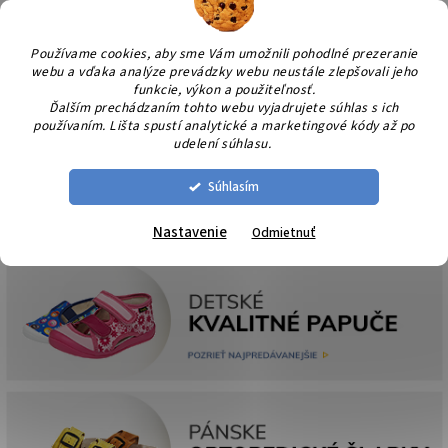
Prejsť
NÁK
na
KOŠÍ
obsah
Používame cookies, aby sme Vám umožnili pohodlné prezeranie
webu a vďaka analýze prevádzky webu neustále zlepšovali jeho
funkcie, výkon a použiteľnosť.
Ďalším prechádzaním tohto webu vyjadrujete súhlas s ich
používaním. Lišta spustí analytické a marketingové kódy až po
udelení súhlasu.
Súhlasím
Nastavenie
Odmietnuť