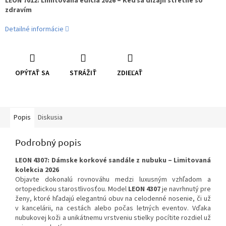
LEON 7012: Limitovaná edícia 2026 – Keď sa dizajn stretne so
zdravím
Detailné informácie
OPÝTAŤ SA
STRÁŽIŤ
ZDIEĽAŤ
Popis
Diskusia
Podrobný popis
LEON 4307: Dámske korkové sandále z nubuku – Limitovaná
kolekcia 2026
Objavte dokonalú rovnováhu medzi luxusným vzhľadom a
ortopedickou starostlivosťou. Model
LEON 4307
je navrhnutý pre
ženy, ktoré hľadajú elegantnú obuv na celodenné nosenie, či už
v kancelárii, na cestách alebo počas letných eventov. Vďaka
nubukovej koži a unikátnemu vrstveniu stielky pocítite rozdiel už