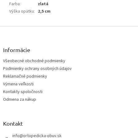
Farba
:
zlatá
Výška opätku
:
2,5 cm
Z
á
p
ä
Informácie
t
Všeobecné obchodné podmienky
i
Podmienky ochrany osobných údajov
e
Reklamačné podmienky
Výmena veľkosti
Kontakty spoločnosti
Odmena za nákup
Kontakt
info
@
ortopedicka-obuv.sk