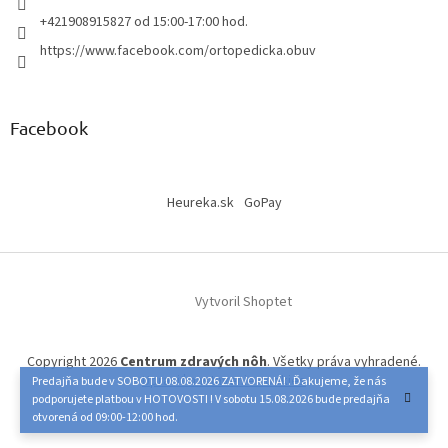
+421908915827 od 15:00-17:00 hod.
https://www.facebook.com/ortopedicka.obuv
Facebook
Heureka.sk
GoPay
Vytvoril Shoptet
Copyright 2026
Centrum zdravých nôh
. Všetky práva vyhradené.
Upraviť nastavenie cookies
Predajňa bude v SOBOTU 08.08.2026 ZATVORENÁ! . Ďakujeme, že nás
podporujete platbou v HOTOVOSTI ! V sobotu 15.08.2026 bude predajňa
otvorená od 09:00-12:00 hod.