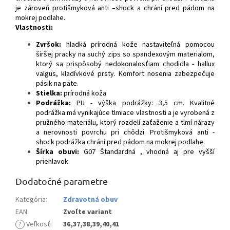
je zároveň protišmyková anti –shock a chráni pred pádom na
mokrej podlahe.
Vlastnosti:
Zvršok:
hladká prírodná kože nastaviteľná pomocou
širšej pracky na suchý zips so spandexovým materialom,
ktorý sa prispôsobý nedokonalosťiam chodidla - hallux
valgus, kladívkové prsty. Komfort nosenia zabezpečuje
pásik na päte.
Stielka:
prírodná koža
Podrážka:
PU - výška podrážky: 3,5 cm. Kvalitné
podrážka má vynikajúce tlmiace vlastnosti a je vyrobená z
pružného materiálu, ktorý rozdelí zaťaženie a tlmí nárazy
a nerovnosti povrchu pri chôdzi. Protišmyková anti -
shock podrážka chráni pred pádom na mokrej podlahe.
Šírka obuvi:
G07 Štandardná , vhodná aj pre vyšší
priehlavok
Dodatočné parametre
Kategória
:
Zdravotná obuv
EAN
:
Zvoľte variant
?
Veľkosť
:
36,37,38,39,40,41