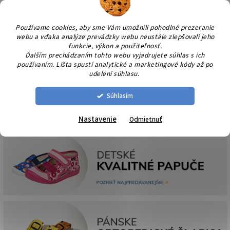
Prejsť
NÁK
na
KOŠÍ
obsah
Používame cookies, aby sme Vám umožnili pohodlné prezeranie
webu a vďaka analýze prevádzky webu neustále zlepšovali jeho
funkcie, výkon a použiteľnosť.
Ďalším prechádzaním tohto webu vyjadrujete súhlas s ich
používaním. Lišta spustí analytické a marketingové kódy až po
udelení súhlasu.
Súhlasím
Nastavenie
Odmietnuť