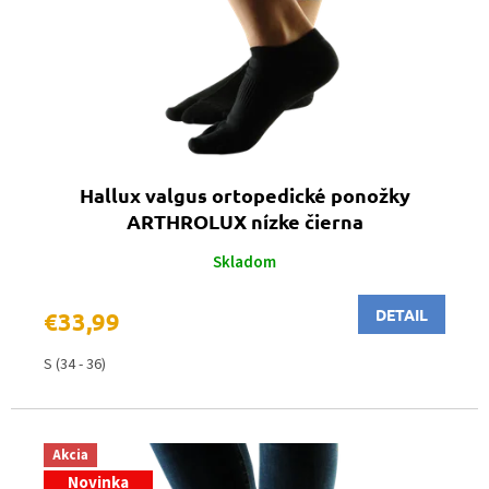
o
t
d
o
u
v
k
t
o
v
Hallux valgus ortopedické ponožky
ARTHROLUX nízke čierna
Skladom
DETAIL
€33,99
S (34 - 36)
Akcia
Novinka