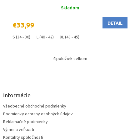
Skladom
DETAIL
€33,99
S (34 - 36)
L (40 - 42)
XL (43 - 45)
4
položiek celkom
O
v
Z
l
á
á
d
p
a
ä
Informácie
c
t
i
Všeobecné obchodné podmienky
i
e
Podmienky ochrany osobných údajov
e
p
r
Reklamačné podmienky
v
Výmena veľkosti
k
Kontakty spoločnosti
y