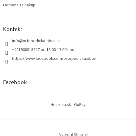
v
Odmena za nákup
ý
p
i
s
Kontakt
u
info
@
ortopedicka-obuv.sk
+421908915827 od 15:00-17:00 hod.
https://www.facebook.com/ortopedicka.obuv
Facebook
Heureka.sk
GoPay
Vytvoril Shoptet