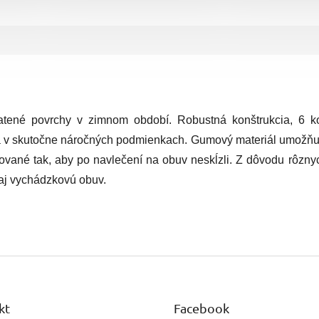
atené povrchy v zimnom období. Robustná konštrukcia, 6 k
ia v skutočne náročných podmienkach.
Gumový materiál umožňuj
ované tak, aby po navlečení na obuv neskĺzli. Z dôvodu rôzn
 aj vychádzkovú obuv.
kt
Facebook