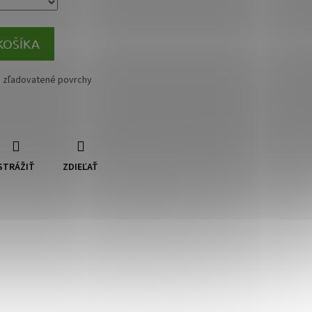
KOŠÍKA
na zľadovatené povrchy
STRÁŽIŤ
ZDIEĽAŤ