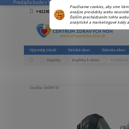
Predajňa bude v SOBOTU 08.08.2026 ZATVORENÁ! . Ďakuj
Prejsť
Používame cookies, aby sme Vám 
na
+421908915827 od 15:00-17:00 hod.
info@
analýze prevádzky webu neustále z
obsah
Ďalším prechádzaním tohto webu v
analytické a marketingové kódy a
Výpredaj zásob
Detská obuv
Dámska obuv
Domov
Doplnky
Doplnky k obuvi
Protišmyk
Značka:
SVORTO