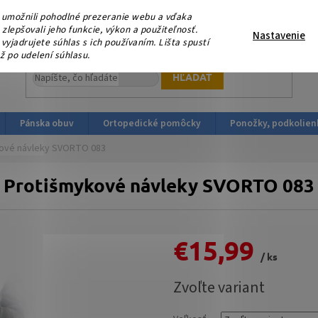
eme, že nás podporujete platbou v HOTOVOSTI ! V sobotu 15.
umožnili pohodlné prezeranie webu a vďaka
ortopedicka-obuv.sk
lepšovali jeho funkcie, výkon a použiteľnosť.
Nastavenie
yjadrujete súhlas s ich používaním. Lišta spustí
ž po udelení súhlasu.
HĽADAŤ
Pánska obuv
Ortopedické pomôcky
Ponožky, podkolien
ové návleky SVORTO 083
Protišmykové návleky SVORTO 083
€15,99
/ ks
Jednotková
Zvoľte variant
cena: