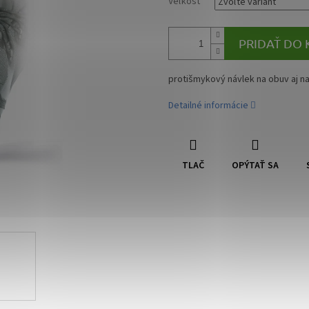
Veľkosť
PRIDAŤ DO 
protišmykový návlek na obuv aj 
Detailné informácie
TLAČ
OPÝTAŤ SA