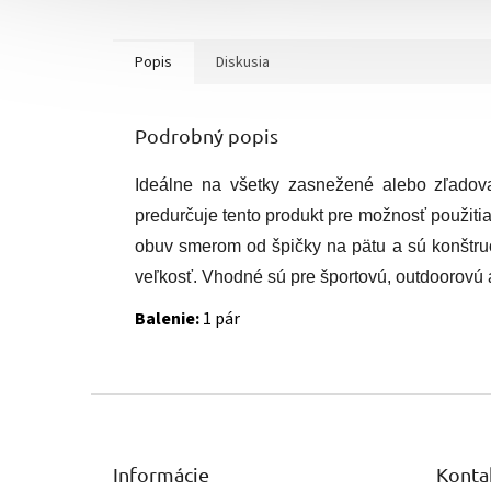
Popis
Diskusia
Podrobný popis
Ideálne na všetky zasnežené alebo zľadov
predurčuje tento produkt pre možnosť použit
obuv smerom od špičky na pätu a sú konštru
veľkosť. Vhodné sú pre športovú, outdoorovú
Balenie:
1 pár
Z
á
p
ä
Informácie
Konta