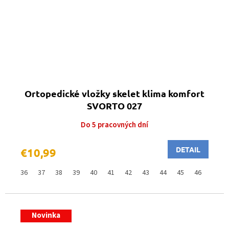
Ortopedické vložky skelet klima komfort
SVORTO 027
Do 5 pracovných dní
DETAIL
€10,99
36
37
38
39
40
41
42
43
44
45
46
Novinka