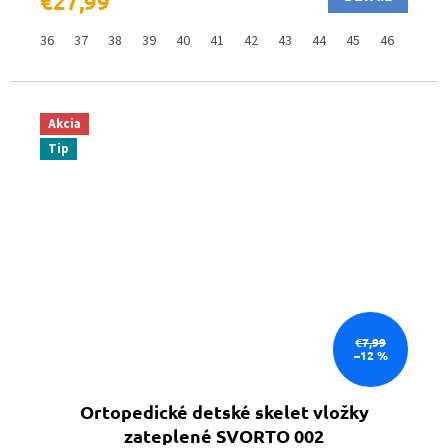
€27,99
36
37
38
39
40
41
42
43
44
45
46
Akcia
Tip
€7,99
–12 %
Ortopedické detské skelet vložky
zateplené SVORTO 002