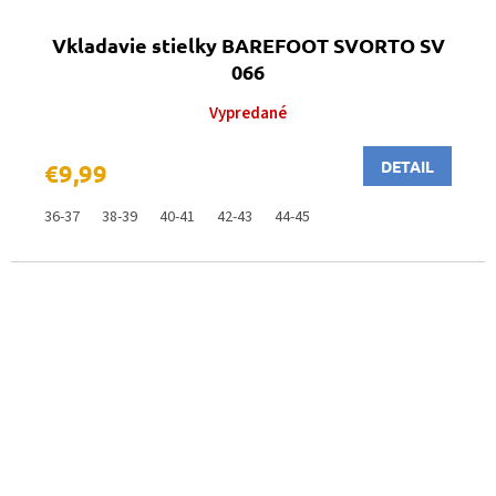
Vkladavie stielky BAREFOOT SVORTO SV
066
Vypredané
DETAIL
€9,99
36-37
38-39
40-41
42-43
44-45