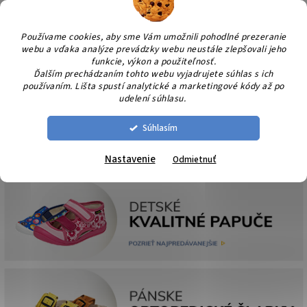
Prejsť
NÁK
na
KOŠÍ
obsah
Používame cookies, aby sme Vám umožnili pohodlné prezeranie
webu a vďaka analýze prevádzky webu neustále zlepšovali jeho
funkcie, výkon a použiteľnosť.
Ďalším prechádzaním tohto webu vyjadrujete súhlas s ich
používaním. Lišta spustí analytické a marketingové kódy až po
udelení súhlasu.
Súhlasím
Nastavenie
Odmietnuť