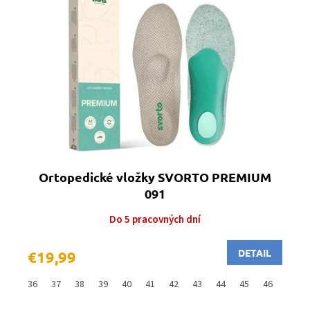
Ortopedické vložky SVORTO PREMIUM
091
Do 5 pracovných dní
DETAIL
€19,99
36
37
38
39
40
41
42
43
44
45
46