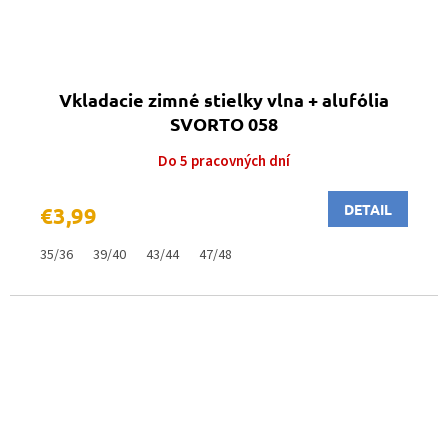
Vkladacie zimné stielky vlna + alufólia
SVORTO 058
Do 5 pracovných dní
DETAIL
€3,99
35/36
39/40
43/44
47/48