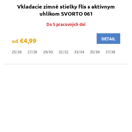
Vkladacie zimné stielky flís s aktívnym
uhlíkom SVORTO 061
Do 5 pracovných dní
DETAIL
€4,99
od
25/26
27/28
29/30
31/32
33/34
35/36
37/38
39/40