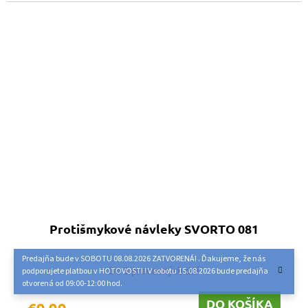
Protišmykové návleky SVORTO 081
Predajňa bude v SOBOTU 08.08.2026 ZATVORENÁ! . Ďakujeme, že nás
Do 5 pracovných dní
podporujete platbou v HOTOVOSTI ! V sobotu 15.08.2026 bude predajňa
otvorená od 09:00-12:00 hod.
DO KOŠÍKA