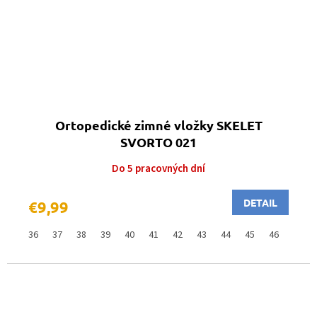
Ortopedické zimné vložky SKELET
SVORTO 021
Do 5 pracovných dní
DETAIL
€9,99
36
37
38
39
40
41
42
43
44
45
46