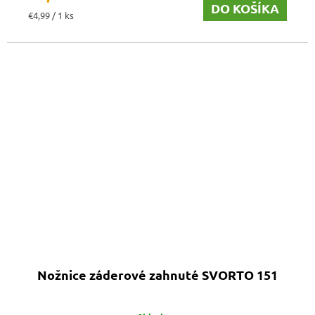
DO KOŠÍKA
Jednotková
€4,99 / 1 ks
cena:
Nožnice záderové zahnuté SVORTO 151