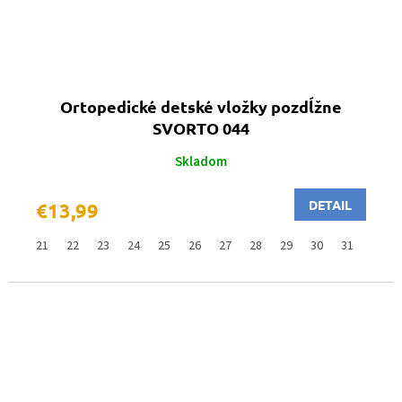
Ortopedické detské vložky pozdĺžne
SVORTO 044
Skladom
DETAIL
€13,99
21
22
23
24
25
26
27
28
29
30
31
32