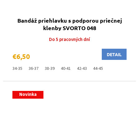
Bandáž priehlavku s podporou priečnej
klenby SVORTO 048
Do 5 pracovných dní
DETAIL
€6,50
34-35
36-37
38-39
40-41
42-43
44-45
Novinka