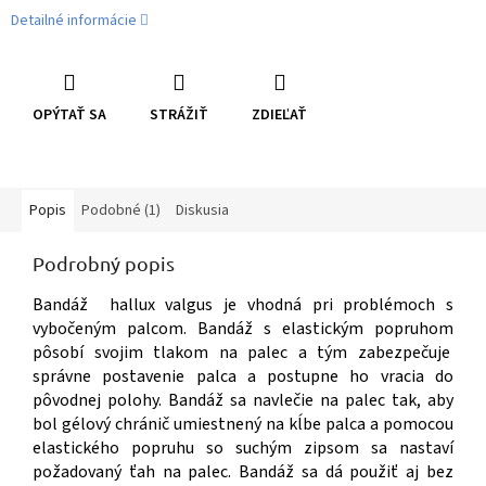
Detailné informácie
OPÝTAŤ SA
STRÁŽIŤ
ZDIEĽAŤ
Popis
Podobné (1)
Diskusia
Podrobný popis
Bandáž hallux valgus je vhodná pri problémoch s
vybočeným palcom. Bandáž s elastickým popruhom
pôsobí svojim tlakom na palec a tým zabezpečuje
správne postavenie palca a postupne ho vracia do
pôvodnej polohy. Bandáž sa navlečie na palec tak, aby
bol gélový chránič umiestnený na kĺbe palca a pomocou
elastického popruhu so suchým zipsom sa nastaví
požadovaný ťah na palec. Bandáž sa dá použiť aj bez