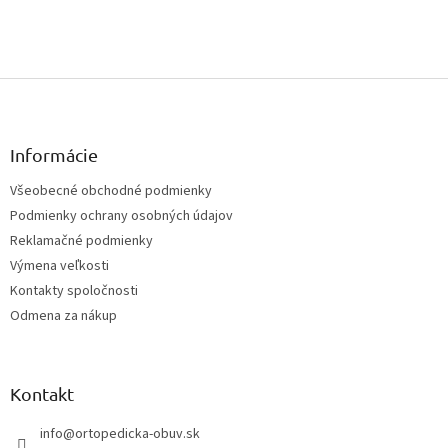
Z
á
p
ä
Informácie
t
Všeobecné obchodné podmienky
i
Podmienky ochrany osobných údajov
e
Reklamačné podmienky
Výmena veľkosti
Kontakty spoločnosti
Odmena za nákup
Kontakt
info
@
ortopedicka-obuv.sk