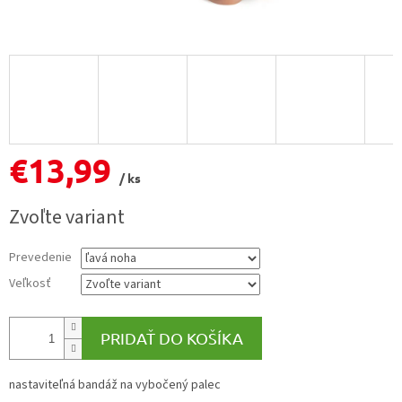
€13,99
/ ks
Jednotková
Zvoľte variant
cena:
Prevedenie
Veľkosť
PRIDAŤ DO KOŠÍKA
nastaviteľná bandáž na vybočený palec