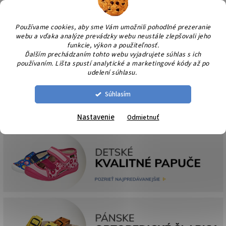
Prejsť
NÁK
na
KOŠÍ
obsah
Používame cookies, aby sme Vám umožnili pohodlné prezeranie
webu a vďaka analýze prevádzky webu neustále zlepšovali jeho
funkcie, výkon a použiteľnosť.
Ďalším prechádzaním tohto webu vyjadrujete súhlas s ich
používaním. Lišta spustí analytické a marketingové kódy až po
udelení súhlasu.
Súhlasím
Nastavenie
Odmietnuť