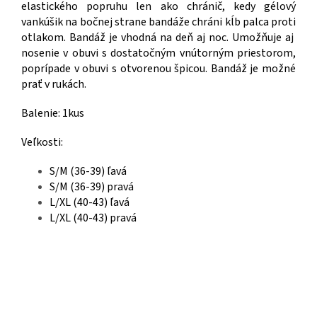
elastického popruhu len ako chránič, kedy gélový
vankúšik na bočnej strane bandáže chráni kĺb palca proti
otlakom. Bandáž je vhodná na deň aj noc. Umožňuje aj
nosenie v obuvi s dostatočným vnútorným priestorom,
poprípade v obuvi s otvorenou špicou. Bandáž je možné
prať v rukách.
Balenie: 1kus
Veľkosti:
S/M (36-39) ľavá
S/M (36-39) pravá
L/XL (40-43) ľavá
L/XL (40-43) pravá