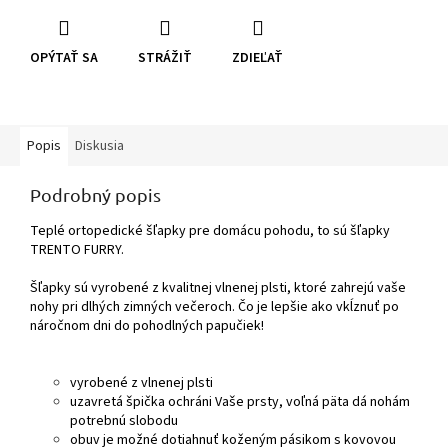
OPÝTAŤ SA
STRÁŽIŤ
ZDIEĽAŤ
Popis
Diskusia
Podrobný popis
Teplé ortopedické šľapky pre domácu pohodu, to sú šľapky
TRENTO FURRY.
Šľapky sú vyrobené z kvalitnej vlnenej plsti, ktoré zahrejú vaše
nohy pri dlhých zimných večeroch. Čo je lepšie ako vkĺznuť po
náročnom dni do pohodlných papučiek!
vyrobené z vlnenej plsti
uzavretá špička ochráni Vaše prsty, voľná päta dá nohám
potrebnú slobodu
obuv je možné dotiahnuť koženým pásikom s kovovou