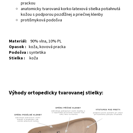
prackou
anatomicky tvarovaná korko-latexová stielka potiahnutá
kožou s podporou pozdĺžnej a priečnej klenby
protišmyková podošva
Materiál:
90% vlna, 10% PL
Opasok :
koža, kovová pracka
Podošva :
syntetika
Stielka :
koža
Výhody ortopedicky tvarovanej stielky: