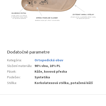
Dodatočné parametre
Kategória
:
Ortopedická obuv
Složení materiálu
:
90% vlna, 10% PL
Pásek
:
Kůže, kovová přezka
Podešev
:
Syntetika
Stélka
:
Korkolatexová stélka, potažená kůží
Z
á