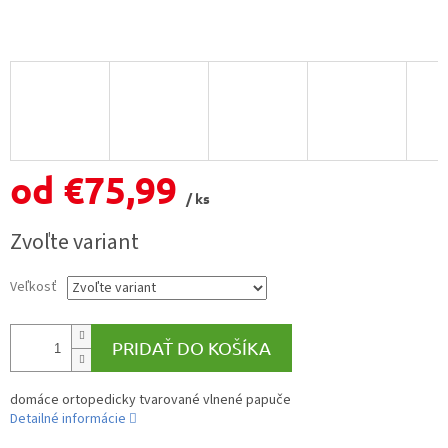
od
€75,99
/ ks
Jednotková
Zvoľte variant
cena:
Veľkosť
PRIDAŤ DO KOŠÍKA
domáce ortopedicky tvarované vlnené papuče
Detailné informácie