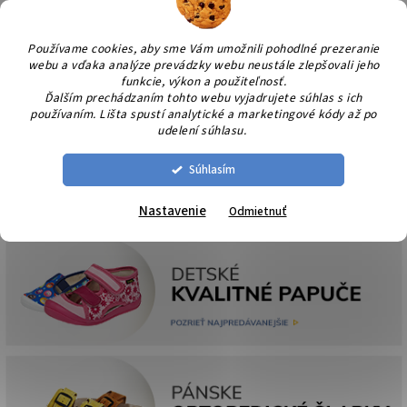
Prejsť
NÁK
na
KOŠÍ
obsah
Používame cookies, aby sme Vám umožnili pohodlné prezeranie
webu a vďaka analýze prevádzky webu neustále zlepšovali jeho
funkcie, výkon a použiteľnosť.
Ďalším prechádzaním tohto webu vyjadrujete súhlas s ich
používaním. Lišta spustí analytické a marketingové kódy až po
udelení súhlasu.
Súhlasím
Nastavenie
Odmietnuť