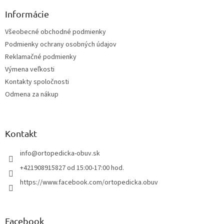
p
ä
Informácie
t
Všeobecné obchodné podmienky
i
Podmienky ochrany osobných údajov
e
Reklamačné podmienky
Výmena veľkosti
Kontakty spoločnosti
Odmena za nákup
Kontakt
info
@
ortopedicka-obuv.sk
+421908915827 od 15:00-17:00 hod.
https://www.facebook.com/ortopedicka.obuv
Facebook