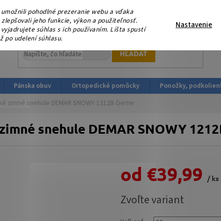
eme, že nás podporujete platbou v HOTOVOSTI ! V sobotu 15.
umožnili pohodlné prezeranie webu a vďaka
ortopedicka-obuv.sk
lepšovali jeho funkcie, výkon a použiteľnosť.
Nastavenie
yjadrujete súhlas s ich používaním. Lišta spustí
ž po udelení súhlasu.
HĽADAŤ
Pánska obuv
Ortopedické pomôcky
Ponožky, podkolien
ké zimné snehule DEMAR SNOWY 1212B čierne
 zimné snehule DEMAR SNOWY 1212B
od
€39,99
/ ks
Jednotková
Zvoľte variant
cena: