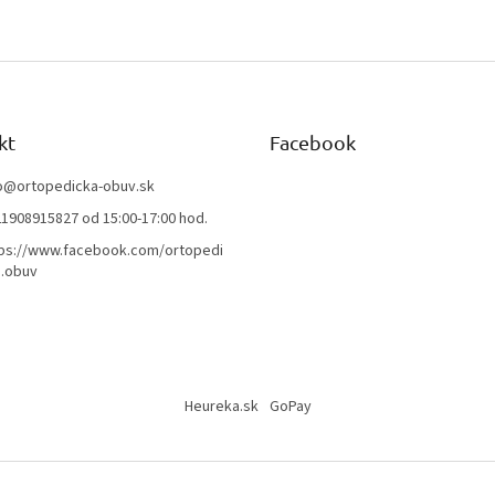
kt
Facebook
o
@
ortopedicka-obuv.sk
1908915827 od 15:00-17:00 hod.
ps://www.facebook.com/ortopedi
.obuv
Heureka.sk
GoPay