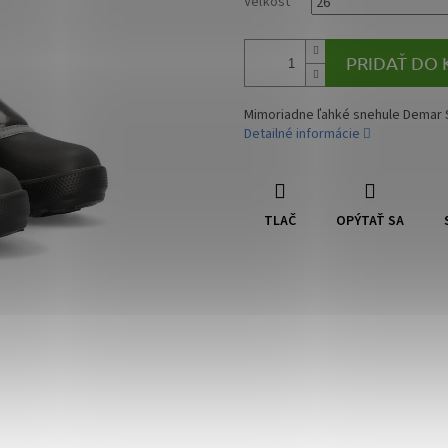
Veľkosť
PRIDAŤ DO 
Mimoriadne ľahké snehule Dema
Detailné informácie
TLAČ
OPÝTAŤ SA