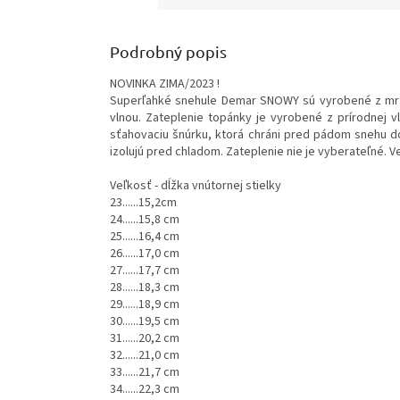
Podrobný popis
NOVINKA ZIMA/2023 !
Superľahké snehule Demar SNOWY sú vyrobené z mra
vlnou. Zateplenie topánky je vyrobené z prírodnej 
sťahovaciu šnúrku, ktorá chráni pred pádom snehu do
izolujú pred chladom. Zateplenie nie je vyberateľné. V
Veľkosť - dĺžka vnútornej stielky
23......15,2cm
24......15,8 cm
25......16,4 cm
26......17,0 cm
27......17,7 cm
28......18,3 cm
29......18,9 cm
30......19,5 cm
31......20,2 cm
32......21,0 cm
33......21,7 cm
34......22,3 cm