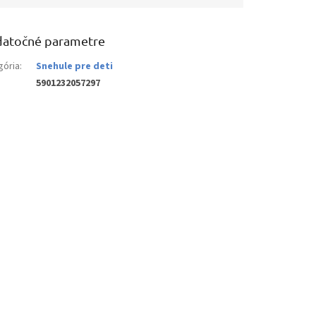
atočné parametre
gória
:
Snehule pre deti
5901232057297