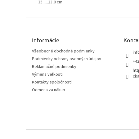
35......23,0 cm
Z
á
p
ä
Informácie
Konta
t
Všeobecné obchodné podmienky
inf
i
Podmienky ochrany osobných údajov
e
+42
Reklamačné podmienky
htt
Výmena veľkosti
cka
Kontakty spoločnosti
Odmena za nákup