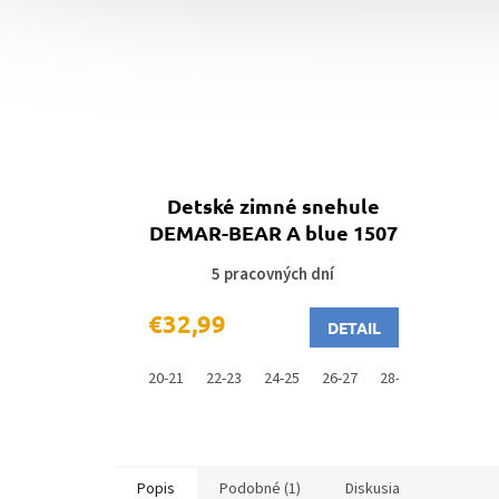
Detské zimné snehule
DEMAR-BEAR A blue 1507
5 pracovných dní
€32,99
DETAIL
20-21
22-23
24-25
26-27
28-29
Popis
Podobné (1)
Diskusia