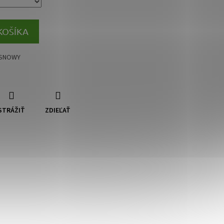
KOŠÍKA
r SNOWY
STRÁŽIŤ
ZDIEĽAŤ