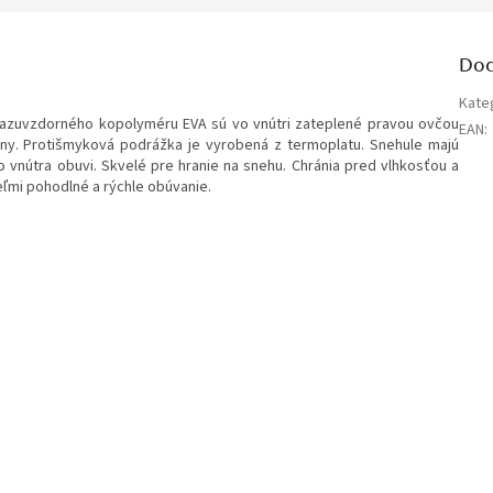
Dod
Kate
zuvzdorného kopolyméru EVA sú vo vnútri zateplené pravou ovčou
EAN
:
vlny. Protišmyková podrážka je vyrobená z termoplatu. Snehule majú
 vnútra obuvi. Skvelé pre hranie na snehu. Chránia pred vlhkosťou a
eľmi pohodlné a rýchle obúvanie.