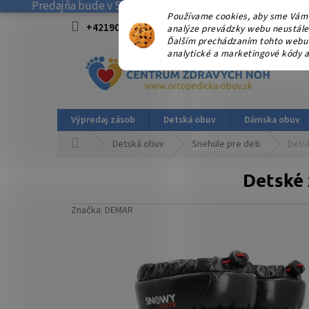
Predajňa bude v SOBOTU 08.08.2026 ZATVORENÁ! . Ďakuj
Prejsť
Používame cookies, aby sme Vám 
na
+421908915827 od 15:00-17:00 hod.
info@
analýze prevádzky webu neustále z
obsah
Ďalším prechádzaním tohto webu v
analytické a marketingové kódy a
Výpredaj zásob
Detská obuv
Dámska obuv
Domov
Detská obuv
Snehule pre deti
Dets
Detské
Značka:
DEMAR